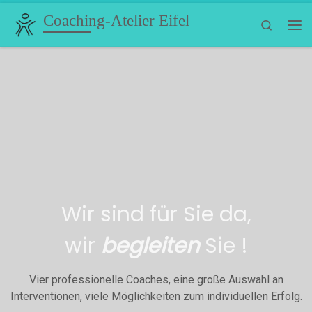
Coaching-Atelier Eifel
Zum Inhalt springen
Search
Me
Wir sind für Sie da,
wir
begleiten
Sie !
Vier professionelle Coaches, eine große Auswahl an
Interventionen, viele Möglichkeiten zum individuellen Erfolg.