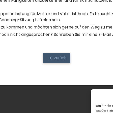
nen Fähigkeiten anzuerkennen und für sich zu nutzen. Ich
oppelbelastung für Mütter und Väter ist hoch. Es braucht v
aching-Sitzung hilfreich sein.
uhe zu kommen und möchten sich gerne auf den Weg zu m
 noch nicht angesprochen? Schreiben Sie mir eine E-Mail 
zurück
Um dir ein 
um Gerätei