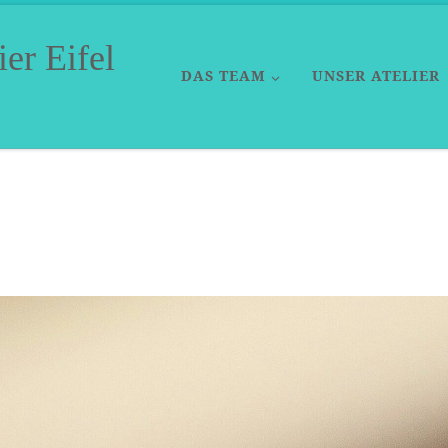
er Eifel
DAS TEAM
UNSER ATELIER