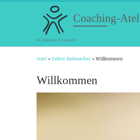
Zum Inhalt springen
Coaching-Ateli
im Zikkurat Firmenich
Start
»
Esther Radmacher
»
Willkommen
Willkommen