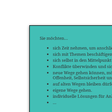
Sie möchten…
sich Zeit nehmen, um anschli
sich mit Themen beschäftigen,
sich selbst in den Mittelpun
Konflikte überwinden und sic
neue Wege gehen können, mö
Offenheit, Selbstsicherheit 
auf alten Wegen bleiben dürfe
eigene Wege gehen.
individuelle Lösungen für A
…