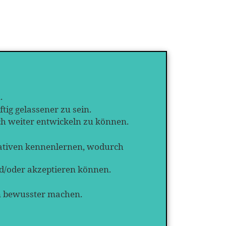
.
tig gelassener zu sein.
rch weiter entwickeln zu können.
ativen kennenlernen, wodurch
nd/oder akzeptieren können.
en bewusster machen.