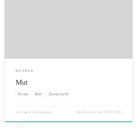
Die aktuelle Corona-Pandemie erfordert Mut und
Zuversicht, um sich weder bei der lauernden Gefahr der
Erkrankung ängstlich zu verkriechen, noch bei der
Informations-Flut unterzugehen. Mut ist mehr als nur
ein Wort, es ist eine Haltung und auch ein tagtägliches
Gehen der kleinen Schritte, um sich und seinen Lieben
und der […]
BEITRAG
Mut
Krise
Mut
Zuversicht
von
Ingrid Oberhammer
Veröffentlicht am
30.04.2020