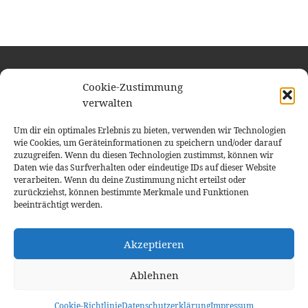
Cookie-Zustimmung
Impressum
verwalten
Datenschutzerklärung
Um dir ein optimales Erlebnis zu bieten, verwenden wir Technologien
Login
wie Cookies, um Geräteinformationen zu speichern und/oder darauf
zuzugreifen. Wenn du diesen Technologien zustimmst, können wir
Cookie-Richtlinie (EU)
Daten wie das Surfverhalten oder eindeutige IDs auf dieser Website
verarbeiten. Wenn du deine Zustimmung nicht erteilst oder
zurückziehst, können bestimmte Merkmale und Funktionen
beeinträchtigt werden.
© 2026
Coaching-Atelier Eifel
– Alle Rechte vorbehalten
Akzeptieren
Präsentiert von
WP
– Entworfen mit dem
Customizr-Theme
Ablehnen
Cookie-Richtlinie
Datenschutzerklärung
Impressum