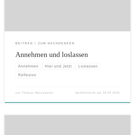
auf alle, oder war ich freundlich? Was ich auch getan
habe, […]
BEITRAG
ZUM NACHDENKEN
Annehmen und loslassen
Annehmen
Hier und Jetzt
Loslassen
Reflexion
von
Thomas Weissweiler
Veröffentlicht am
18.05.2020